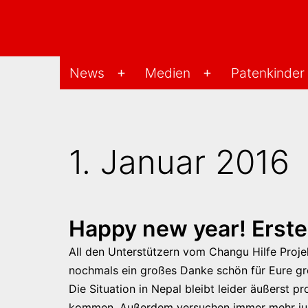
Zum
Inhalt
springen
Changu-
News
Medien
Patenkinder
Menü
Menü
Hilfe-
öffnen
öffnen
Projekt
1. Januar 2016
Happy new year! Erste
All den Unterstützern vom Changu Hilfe Projek
nochmals ein großes Danke schön für Eure gr
Die Situation in Nepal bleibt leider äußerst 
kommen. Außerdem versuchen immer mehr jung