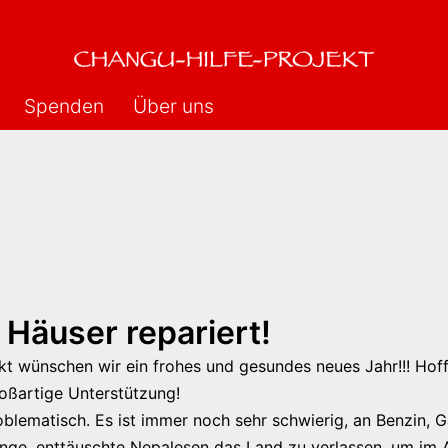
Spenden
Über uns
 Häuser repariert!
t wünschen wir ein frohes und gesundes neues Jahr!!! Hoffe
oßartige Unterstützung!
problematisch. Es ist immer noch sehr schwierig, an Benzin,
e, enttäuschte Nepalesen das Land zu verlassen, um im Au