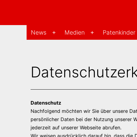
Zum
Inhalt
springen
Changu-
News
Medien
Patenkinder
Menü
Menü
Hilfe-
öffnen
öffnen
Projekt
Datenschutzerk
Datenschutz
Nachfolgend möchten wir Sie über unsere Dat
persönlicher Daten bei der Nutzung unserer W
jederzeit auf unserer Webseite abrufen.
Wir weisen ausdrücklich darauf hin, dass die