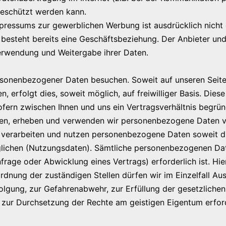
 geschützt werden kann.
ressums zur gewerblichen Werbung ist ausdrücklich nicht e
 es besteht bereits eine Geschäftsbeziehung. Der Anbieter u
erwendung und Weitergabe ihrer Daten.
rsonenbezogener Daten besuchen. Soweit auf unseren Sei
, erfolgt dies, soweit möglich, auf freiwilliger Basis. Die
fern zwischen Ihnen und uns ein Vertragsverhältnis begründ
ellen, erheben und verwenden wir personenbezogene Daten v
, verarbeiten und nutzen personenbezogene Daten soweit die
chen (Nutzungsdaten). Sämtliche personenbezogenen Date
rage oder Abwicklung eines Vertrags) erforderlich ist. Hie
rdnung der zuständigen Stellen dürfen wir im Einzelfall Au
rfolgung, zur Gefahrenabwehr, zur Erfüllung der gesetzlic
 zur Durchsetzung der Rechte am geistigen Eigentum erforde