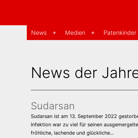
Zum
Inhalt
springen
Changu-
News
Medien
Patenkinder
Menü
Menü
Hilfe-
öffnen
öffnen
Projekt
News der Jahr
Sudarsan
Sudarsan ist am 13. September 2022 gestorben
Infektion war zu viel für seinen ausgemergelt
fröhliche, lachende und glückliche…