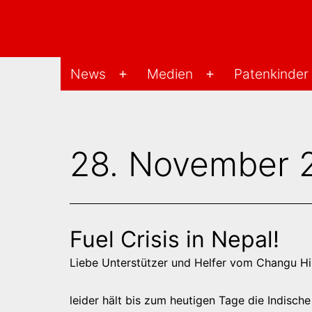
Zum
Inhalt
springen
Changu-
News
Medien
Patenkinder
Menü
Menü
Hilfe-
öffnen
öffnen
Projekt
28. November 
Fuel Crisis in Nepal!
Liebe Unterstützer und Helfer vom Changu Hil
leider hält bis zum heutigen Tage die Indische