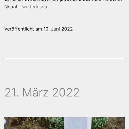
10.
Nepal…
weiterlesen
Juni
2022
Veröffentlicht am
10. Juni 2022
21. März 2022