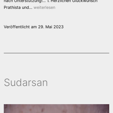
nach Unterstützung!… 1. Herzlichen Glückwunsch
29.
Prathista und…
weiterlesen
Mai
2023
Veröffentlicht am
29. Mai 2023
Sudarsan