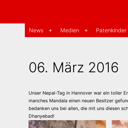
Zum
Inhalt
springen
Changu-
News
Medien
Patenkinder
Menü
Menü
Hilfe-
öffnen
öffnen
Projekt
06. März 2016
Unser Nepal-Tag in Hannover war ein toller
manches Mandala einen neuen Besitzer gefund
bedanken uns bei allen, die mit uns diesen s
Dhanyebad!