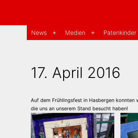
Zum
Inhalt
springen
Changu-
News
Medien
Patenkinder
Menü
Menü
Hilfe-
öffnen
öffnen
Projekt
17. April 2016
Auf dem Frühlingsfest in Hasbergen konnten 
die uns an unserem Stand besucht haben!